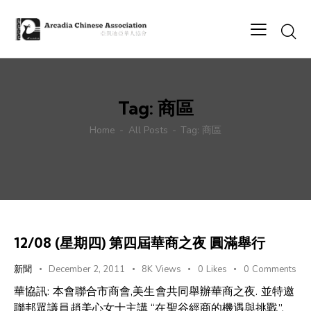
Tag: 商區
Home
All Posts
Tag: 商區
12/08 (星期四) 第四屆華商之夜 圓滿舉行
新聞
December 2, 2011
8K
Views
0
Likes
0
Comments
華協訊: 本會聯合市商會,美生會共同舉辦華商之夜. 並特邀
聯邦眾議員趙美心女士主講 “在聖谷經商的機遇與挑戰”.