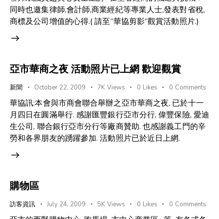
同時也邀集律師,會計師,商業經紀等專業人士,發表對省稅,
商標及公司增值的心得.( 請至”華協剪影”觀賞活動照片.)
亞市華商之夜 活動照片已上網 歡迎觀賞
新聞
October 22, 2009
7K
Views
0
Likes
0
Comments
華協訊:本會與市商會聯合舉辦之亞市華商之夜, 已於十一
月四日在圓滿舉行. 感謝匯豐銀行亞市分行, 偉豐保險, 愛迪
生公司, 聯合銀行亞市分行等廠商贊助. 也感謝義工門的辛
勞和各界朋友的踴躍參加. 活動照片已於近日上網.
購物區
訪客資訊
July 24, 2009
5K
Views
0
Likes
0
Comments