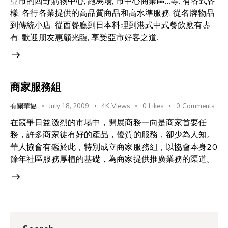
亞市的西野購物中心, 跑馬場, 市中心商業區…等. 有各式各
樣, 各行各業提供的高品質商品和高水準服務. 從名牌物品
到傳統小店, 從西餐廳到日本料理到港式中式餐飲應有盡
有. 歡迎朋友惠顧光臨, 享受亞市好客之道.
商家服務組
有關華協
July 18, 2009
4K
Views
0
Likes
0
Comments
在競爭日益激烈的市場中，開展商務一向是商家首要任
務，許多商家徒有好的產品，優質的服務，卻少為人知。
華人協會有鑑於此，特別成立商家服務組，以協會本身20
餘年社區服務厚植的基礎，為商家提供推廣業務的渠道。