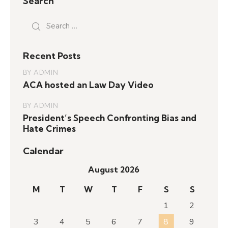
Search
Search
for:
Recent Posts
BY
ADMIN
ACA hosted an Law Day Video
BY
ADMIN
President’s Speech Confronting Bias and
Hate Crimes
Calendar
August 2026
M
T
W
T
F
S
S
1
2
3
4
5
6
7
8
9