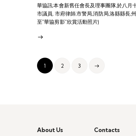
華協訊:本會新舊任會長及理事團隊,於八月十七日
市議員, 市府律師,市警局,消防局,洛縣縣長
至”華協剪影”欣賞活動照片)
Posts
Page
1
Page
2
>
Page
3
pagination
About Us
Contacts