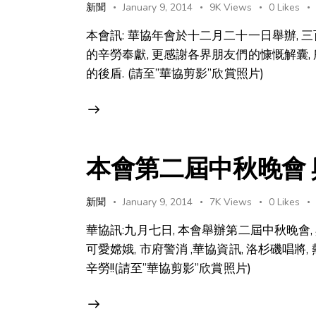
新聞
January 9, 2014
9K
Views
0
Likes
本會訊: 華協年會於十二月二十一日舉辦, 
的辛勞奉獻, 更感謝各界朋友們的慷慨解囊,
的後盾. (請至”華協剪影”欣賞照片)
本會第二屆中秋晚會
新聞
January 9, 2014
7K
Views
0
Likes
華協訊:九月七日, 本會舉辦第二屆中秋晚會,
可愛嫦娥, 市府警消 ,華協資訊, 洛杉磯唱將
辛勞!!(請至”華協剪影”欣賞照片)