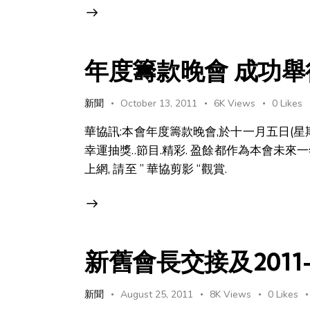
年度籌款晚會 成功舉
新聞
October 13, 2011
6K
Views
0
Likes
華協訊:本會年度籌款晚會,於十一月五日(星期
幸運抽獎..節目.精彩. 盈餘都作為本會未來
上網, 請至 ” 華協剪影 “觀賞.
新舊會長交接及2011
新聞
August 25, 2011
8K
Views
0
Likes