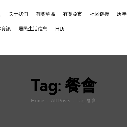
页
关于我们
有關華協
有關亞市
社区链接
历年
客資訊
居民生活信息
日历
Tag: 餐會
Home
All Posts
Tag: 餐會