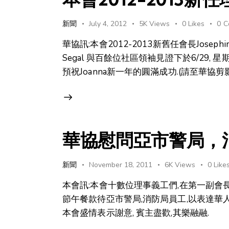
新聞
July 4, 2012
5K
Views
0
Likes
0
C
華協訊:本會2012-2013新舊任會長Josephine 
Segal 與百餘位社區領袖見證下於6/29, 星
預祝Joanna新一年的圓滿成功.(請至華協
華協慰問亞市警局，
新聞
November 18, 2011
6K
Views
0
Like
本會訊:本會十數位理事義工們,在第一副會長Jo
節午餐款待亞市警局,消防局員工,以表達華
本會盛情表示謝意, 賓主盡歡,其樂融融.