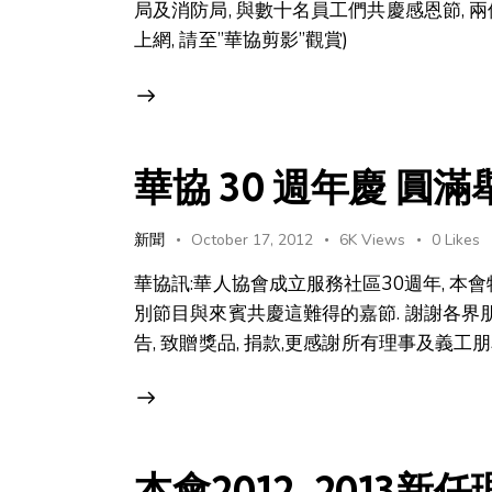
局及消防局, 與數十名員工們共慶感恩節, 兩
上網, 請至”華協剪影”觀賞)
華協 30 週年慶 圓滿
新聞
October 17, 2012
6K
Views
0
Likes
華協訊:華人協會成立服務社區30週年, 本
別節目與來賓共慶這難得的嘉節. 謝謝各界
告, 致贈獎品, 捐款,更感謝所有理事及義工朋友
本會2012-2013