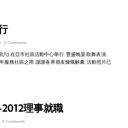
行
0
Comments
六),在亞市社區活動中心舉行. 豐盛晚晏,歌舞表演,
一年服務社區之用 .謝謝各界朋友慷慨解囊. 活動照片已
-2012理事就職
0
Comments