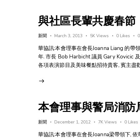
與社區長輩共慶春節
新聞
March 3, 2013
5K
Views
0
Likes
華協訊:本會理事在會長Joanna Liang
年. 市長 Bob Harbicht 議員 Gary K
各項表演節目及美味餐點招待貴客, 賓主盡歡!
本會理事與警局消防
新聞
December 1, 2012
7K
Views
0
Likes
華協訊:本會理事在會長Joanna梁帶領下,