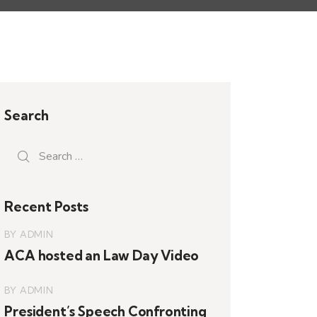
Search
Search
for:
Recent Posts
BY
ADMIN
ACA hosted an Law Day Video
BY
ADMIN
President’s Speech Confronting