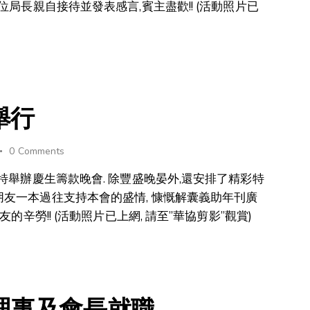
位局長親自接待並發表感言,賓主盡歡!! (活動照片已
舉行
0
Comments
會特舉辦慶生籌款晚會. 除豐盛晚晏外,還安排了精彩特
朋友一本過往支持本會的盛情, 慷慨解囊義助年刊廣
的辛勞!! (活動照片已上網, 請至”華協剪影”觀賞)
新任理事及會長就職