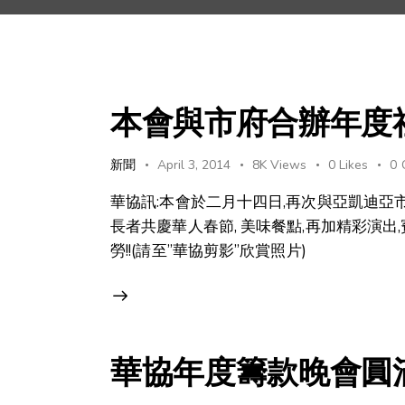
本會與市府合辦年度
新聞
April 3, 2014
8K
Views
0
Likes
0
華協訊:本會於二月十四日,再次與亞凱迪亞
長者共慶華人春節, 美味餐點,再加精彩演出
勞!!(請至”華協剪影”欣賞照片)
華協年度籌款晚會圓