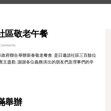
社區敬老午餐
Comments
市政府聯合舉辦新春敬老餐會. 是日邀請社區三百餘位
,賓主盡歡. 謝謝各位義務演出的朋友們及理事們的辛
滿舉辦