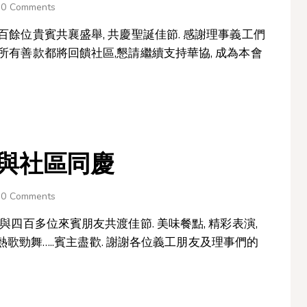
0
Comments
三百餘位貴賓共襄盛舉, 共慶聖誕佳節. 感謝理事義工們
 所有善款都將回饋社區,懇請繼續支持華協, 成為本會
 與社區同慶
0
Comments
 與四百多位來賓朋友共渡佳節. 美味餐點, 精彩表演,
, 熱歌勁舞…..賓主盡歡. 謝謝各位義工朋友及理事們的