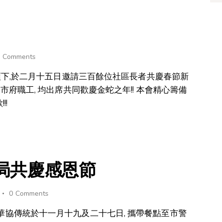
0
Comments
 的帶領下,於二月十五日邀請三百餘位社區長者共慶春節新
ovicic 及市府職工, 均出席共同歡慶金蛇之年!! 本會精心籌備
!!
局共慶感恩節
0
Comments
 依華協傳統於十一月十九及二十七日, 攜帶餐點至市警