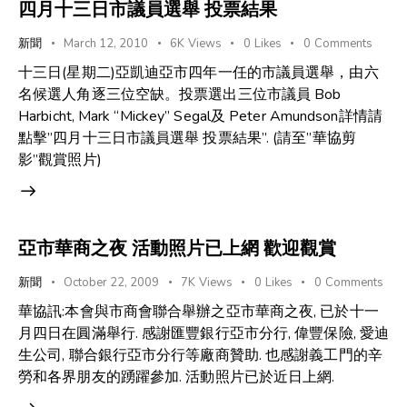
四月十三日市議員選舉 投票結果
新聞
March 12, 2010
6K
Views
0
Likes
0
Comments
十三日(星期二)亞凱迪亞市四年一任的市議員選舉，由六
名候選人角逐三位空缺。投票選出三位市議員 Bob
Harbicht, Mark “Mickey” Segal及 Peter Amundson詳情請
點擊”四月十三日市議員選舉 投票結果”. (請至”華協剪
影”觀賞照片)
亞市華商之夜 活動照片已上網 歡迎觀賞
新聞
October 22, 2009
7K
Views
0
Likes
0
Comments
華協訊:本會與市商會聯合舉辦之亞市華商之夜, 已於十一
月四日在圓滿舉行. 感謝匯豐銀行亞市分行, 偉豐保險, 愛迪
生公司, 聯合銀行亞市分行等廠商贊助. 也感謝義工門的辛
勞和各界朋友的踴躍參加. 活動照片已於近日上網.