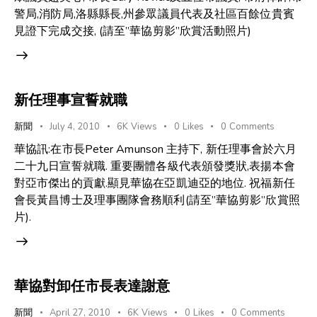
警局,消防局,洛縣縣長,州參眾議員代表及社區百餘位貴賓
見證下完成交接, (請至”華協剪影”欣賞活動照片)
新任理事宣誓就職
新聞
July 4, 2010
6K
Views
0
Likes
0
Comments
華協訊:在市長Peter Amunson 主持下, 新任理事會於六月
二十九日宣誓就職. 重要團體各級代表頒發獎狀,表揚本會
對亞市傑出的貢獻.顯見華協在亞凱迪亞的地位. 祝福新任
會長黃昌博士及理事團隊會務順利(請至”華協剪影”欣賞照
片).
華協對卸任市長表達謝意
新聞
April 27, 2010
6K
Views
0
Likes
0
Comments