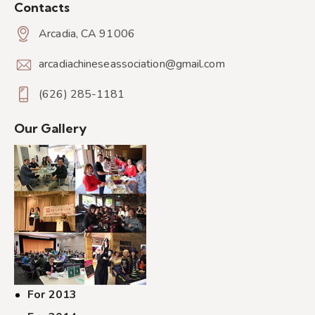
Contacts
Arcadia, CA 91006
arcadiachineseassociation@gmail.com
(626) 285-1181
Our Gallery
For 2013