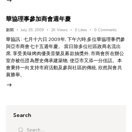
華協理事參加商會週年慶
新聞
July 29, 2009
2K
Views
0
Likes
0
Comments
華協訊 : 七月十六日 2009年, 下午六時,多位華協理事們參
與亞市商會七十五週年慶。 當日除多位社區政商名流出
席, 享受美味烤肉優美音樂及募款抽獎外, 市商會所在辦公
室亦被任證為歷史傳承建築物, 使亞市又添一分佳話。本
會秉持一向支持市府活動及參與社區的傳統, 欣然與會共
襄勝舉。
Search
Search