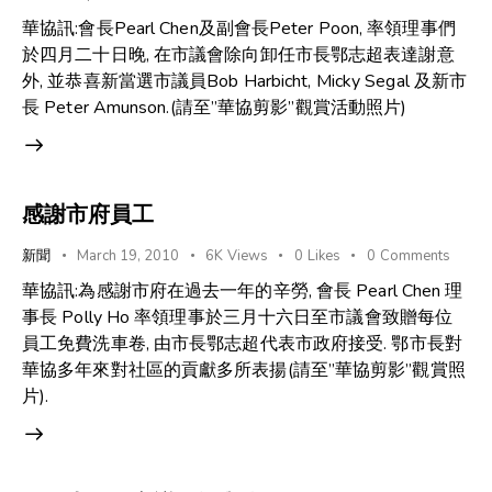
華協訊:會長Pearl Chen及副會長Peter Poon, 率領理事們
於四月二十日晚, 在市議會除向卸任市長鄂志超表達謝意
外, 並恭喜新當選市議員Bob Harbicht, Micky Segal 及新市
長 Peter Amunson.(請至”華協剪影”觀賞活動照片)
感謝市府員工
新聞
March 19, 2010
6K
Views
0
Likes
0
Comments
華協訊:為感謝市府在過去一年的辛勞, 會長 Pearl Chen 理
事長 Polly Ho 率領理事於三月十六日至市議會致贈每位
員工免費洗車卷, 由市長鄂志超代表市政府接受. 鄂市長對
華協多年來對社區的貢獻多所表揚(請至”華協剪影”觀賞照
片).