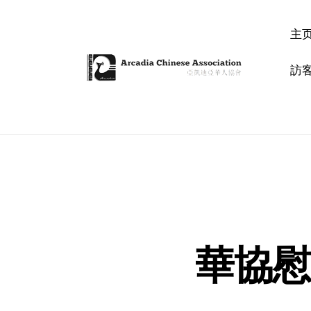
主
訪
華協