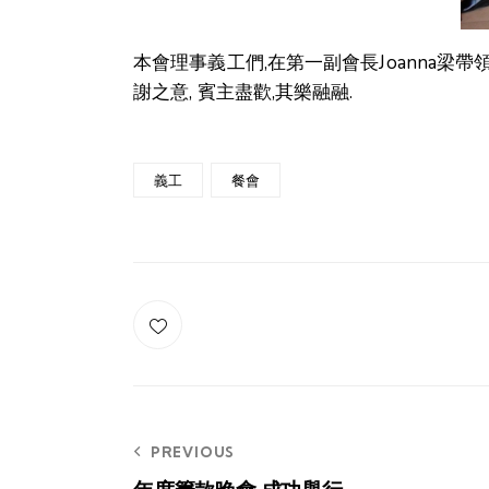
本會理事義工們,在第一副會長Joanna
謝之意, 賓主盡歡,其樂融融.
義工
餐會
Post
PREVIOUS