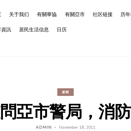
页
关于我们
有關華協
有關亞市
社区链接
历年
客資訊
居民生活信息
日历
新聞
慰問亞市警局，消防
ADMIN
November 18, 2011