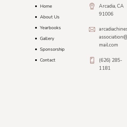
Arcadia, CA
Home
91006
About Us
Yearbooks
arcadiachine
association
Gallery
mail.com
Sponsorship
Contact
(626) 285-
1181