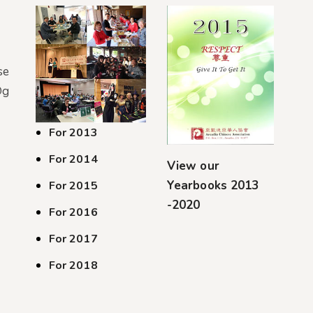
se
@g
For 2013
For 2014
View our
Yearbooks 2013
For 2015
-2020
For 2016
For 2017
For 2018