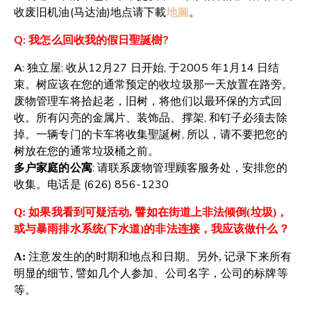
收废旧机油(马达油)地点请下載
地圖
。
Q: 我怎么回收我的假日聖誕樹?
A
: 独立屋: 收从12月27 日开始, 于2005 年1月14 日结
束。树应该在您的通常预定的收垃圾那一天放置在路旁。
废物管理车将拾起老，旧树，将他们以最环保的方式回
收。所有闪亮的金属片、装饰品、撑架, 和钉子必须去除
掉。一辆专门的卡车将收集聖誕树, 所以，请不要把您的
树放在您的通常垃圾桶之前。
多户家庭的公寓
: 请联系废物管理顾客服务处，安排您的
收集。电话是 (626) 856-1230
Q:
如果我看到可疑活动
,
譬如在街道上非法倾倒
(
垃圾
)
，
或与暴雨排水系统
(
下
水道
)
的非法连接，我应该做什么？
A:
注意发生的的时期和地点和日期。另外
,
记录下来所有
明显的细节
,
譬如几个人参加、公司名字，公司的标牌等
等。