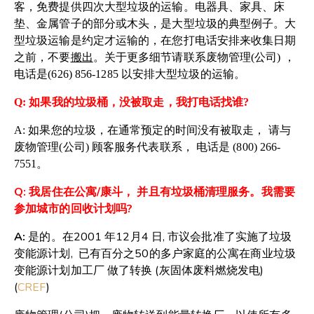
客，免费提供四次大型垃圾的运输。电器具、家具、床
垫、金属管子的部分或木头，是大型垃圾的典型例子。大
型垃圾运输是约定才运输的，在您打电话安排来收集日期
之前，不要
搬出
。关于更多细节请联系废物管理
(
公司
)
，
电话是
(626) 856-1285
以安排大型垃圾的运输。
Q:
如果我的垃圾桶，没被取走，我打电话找谁
?
A:
如果您的垃圾，在通常预定的时间没有被取走， 请与
废物管理
(
公司
)
顾客服务代表联系，
电话是
(800) 266-
7551
。
Q: 我居住在公寓/康斗， 并且有垃圾桶清理服务。我需要
参加城市的回收计划
吗?
A:
是的。在2001 年12月4 日, 市议会批准了实施了垃圾
变能源计划, 已有百分之50的多户家庭的公寓在商业垃圾
变能源计划加工厂 做了转换 (灰固体废料燃烧发电)
(
CREF
)