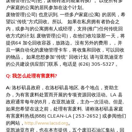
废物管理(公司)把，废物转送到能量转换厂。以使所有多
户家庭的公寓的居民参加在这个计划。
废物管理(公司) 也意识到, 一些多户家庭(公寓) 的居民，希
望以”传统”方式回收。所以, 如果在私房拥有者协会之
内，或参与的公寓拥有人或经理，支持(推广)任何传统回
收方式的计划, 废物管理(公司)，在他们收垃圾那一天，将
提供64 加仑回收容器，放路边。没有另外的费用，，并
且一辆自动化的废物管理卡车，将收集和回收，可以回收
的物品 。如果您想参加”传统” 回收计划, 请与亚凯迪亚市
的公共建设供应部门联系，电话是 (626) 305-5327 。
Q: 我怎么处理有害废料?
A:
洛杉矶县政府，在洛杉矶县地区, 各个地点，资助主
办，为有害废料处置而开展的专项资源回收活动。LA 县
政府通常每年的8月，在亚凯迪亚，主办一次活动。但是,
如果您希望在这之前，处理有害废料, 请称洛杉矶县家庭
有害废料热线(888) CLEAN-LA [ 253-2652 ] 或参阅他们
的网站，
http://www.lacsd.org
。
亚凯迪亚市府，也在本市提供，五个废旧石油汇集站，回