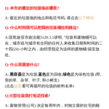
Q:
本市的最近的垃圾场在哪里
?
A:
最近的垃圾场的地点和电话号码
,
请点击
以下网站
Q:
什么时间我可以把我的垃圾桶拉到路边
?
A:
亚凯迪亚市政法规
5120.5.1
讲明
, “
垃圾和废物桶可以
在，城市或与城市有合同的任何人来收集日期和时间的二
十四
(24)
小时之内，由经理指定为这样的废物桶
/
箱安放
处。
Q:
什么容器放什么
?
A:
黑容器
是为垃圾
,
蓝色
是为回收
,
绿色
是为绿色垃圾
(
即
,
剪的草、杂草、叶子
,
和小树支
)
(
点击
这里
看可再循环的垃圾的材料名单
)
Q:
大型垃圾我打电话找谁
?
A:
废物管理
(
公司
)
决定每周年内，对独立屋的住宅的顾